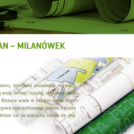
AN – MILANÓWEK
ku, który nie posiadałby instalacji
j wody zimnej i ciepłej, odprowadzanie
a. Bieżąca woda w każdym domu zdaje
ągowa zaprojektowana została z myślą
idok rur na wierzchu raczej nie jest