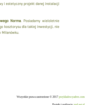
 i estetyczny projekt danej instalacji
towego Norma
. Posiadamy wieloletnie
 kosztorysu dla takiej inwestycji, nie
 w Milanówku.
Wszystkie prawa zastrzeżone © 2017
przykladowyadres.com
Projekt i realizacja:
mal.net.pl