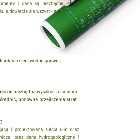
okumenty i dane są niezbędne do jej
ule dowiecie się wszystkiego!
dcinkach sieci wodociągowej,
 będzie niezbędna wysokość ciśnienia
średnic, ponowne przeliczenie strat
e
jącą i projektowaną siecią ulic oraz
dniczej oraz dane hydrogeologiczne i