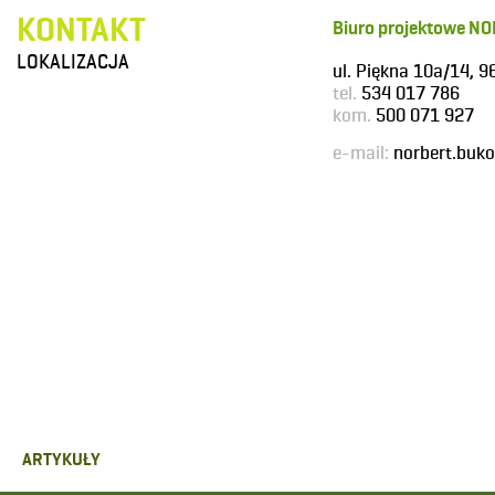
KONTAKT
Biuro projektowe N
LOKALIZACJA
ul. Piękna 10a/14, 
tel.
534 017 786
kom.
500 071 927
e-mail:
norbert.buk
ARTYKUŁY