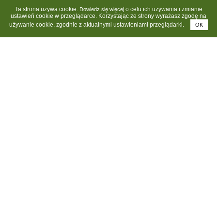
Ta strona używa cookie.
o celu ich używania i zmianie
Dowiedz się więcej
ustawień cookie w przeglądarce. Korzystając ze strony wyrażasz zgodę na
używanie cookie, zgodnie z aktualnymi ustawieniami przeglądarki.
OK