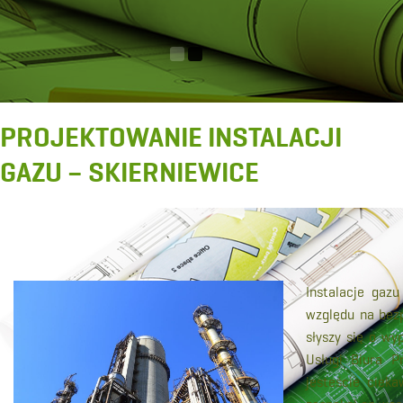
PROJEKTOWANIE INSTALACJI
GAZU – SKIERNIEWICE
Instalacje gaz
względu na bez
słyszy się o w
Usługi Biura P
jesteście cieka