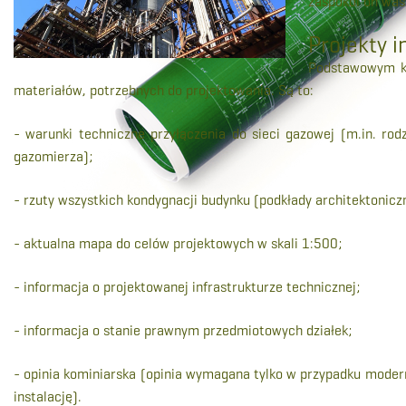
zaspokoi on was
Projekty i
Podstawowym kr
materiałów, potrzebnych do projektowania. Są to:
- warunki techniczne przyłączenia do sieci gazowej (m.in. rodz
gazomierza);
- rzuty wszystkich kondygnacji budynku (podkłady architektonicz
- aktualna mapa do celów projektowych w skali 1:500;
- informacja o projektowanej infrastrukturze technicznej;
- informacja o stanie prawnym przedmiotowych działek;
- opinia kominiarska (opinia wymagana tylko w przypadku modern
instalację).